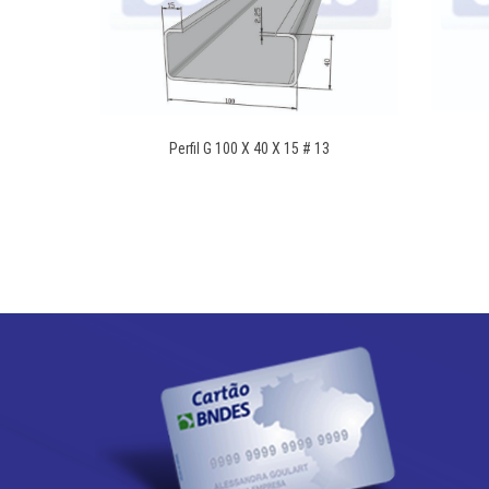
Perfil G 100 X 40 X 15 # 13
DETALHES