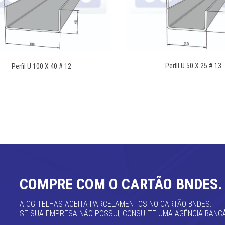
Perfil U 50 X 25 # 13
Perfil U 100 X 40 # 12
DETALHES
DETALHES
COMPRE COM O CARTÃO BNDES.
A CG TELHAS ACEITA PARCELAMENTOS NO CARTÃO BNDES.
SE SUA EMPRESA NÃO POSSUI, CONSULTE UMA AGÊNCIA BANC