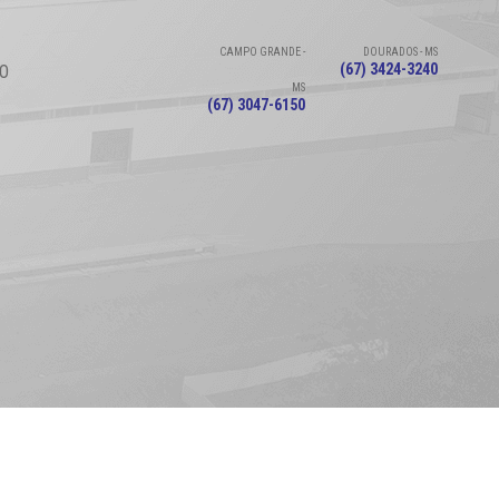
CAMPO GRANDE -
DOURADOS - MS
(67) 3424-3240
O
MS
(67) 3047-6150